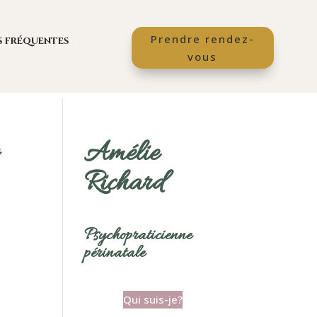
Prendre rendez-
s fréquentes
vous
Amélie
Richard
Psychopraticienne
périnatale
Qui suis-je?