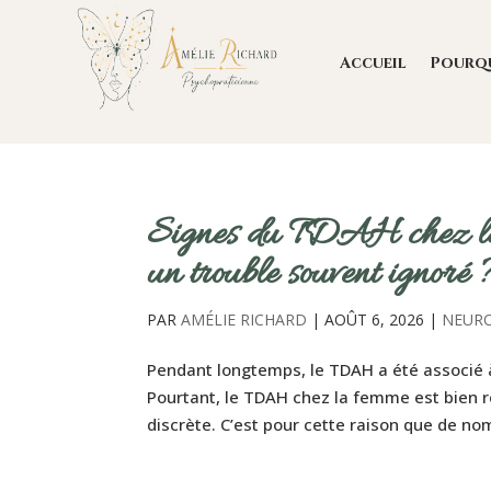
Accueil
Pourq
Signes du TDAH chez la 
un trouble souvent ignoré 
PAR
AMÉLIE RICHARD
|
AOÛT 6, 2026
|
NEURO
Pendant longtemps, le TDAH a été associé à 
Pourtant, le TDAH chez la femme est bien 
discrète. C’est pour cette raison que de n