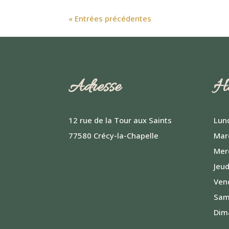
« Entrées précédentes
Adresse
Ho
12 rue de la Tour aux Saints
Lund
77580 Crécy-la-Chapelle
Mard
Mer
Jeud
Vend
Same
Dim