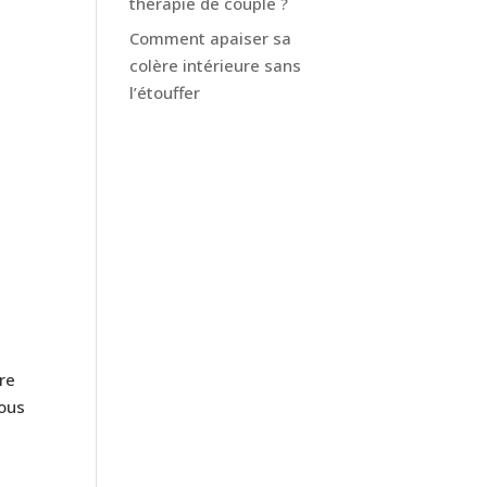
thérapie de couple ?
Comment apaiser sa
colère intérieure sans
l’étouffer
tre
Vous