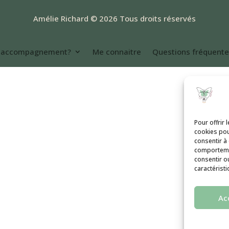
Amélie Richard © 2026 Tous droits réservés
n accompagnement?
Me connaitre
Questions fréquent
Pour offrir 
cookies pou
consentir à
comportemen
consentir o
caractéristi
Ac