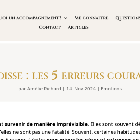
uoi un accompagnement?
Me connaitre
Question
Contact
Articles
isse : les 5 erreurs cour
par
Amélie Richard
|
14. Nov 2024
|
Emotions
nt
survenir de manière imprévisible
. Elles sont souvent d
u’elles ne sont pas une fatalité. Souvent, certaines habitud
es 5 erreurs à éviter
pour mieux les gérer et retrouver u