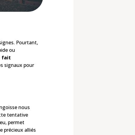
signes. Pourtant,
pide ou
 fait
ces signaux pour
angoisse nous
tte tentative
peu, permet
 précieux alliés