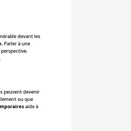
lnérable devant les
e.
Parler à une
 perspective.
.
ées peuvent devenir
nellement ou que
emporaires
aide à