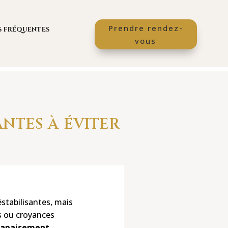
Prendre rendez-
s fréquentes
vous
antes à éviter
éstabilisantes, mais
es ou croyances
n apaisement
.