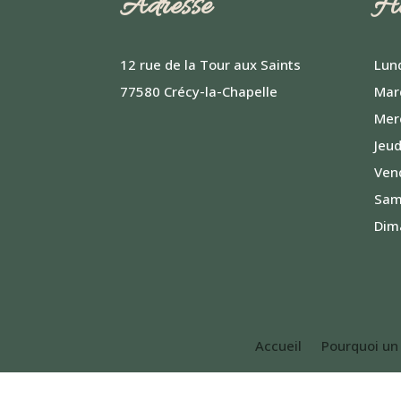
Adresse
Ho
12 rue de la Tour aux Saints
Lund
77580 Crécy-la-Chapelle
Mard
Mer
Jeud
Vend
Same
Dim
Accueil
Pourquoi u