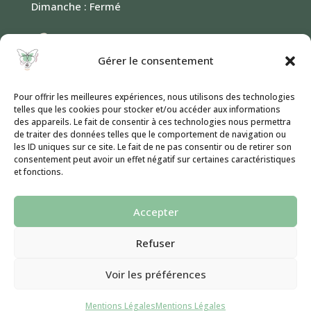
Dimanche : Fermé
Contact
Gérer le consentement
Formulaire de contact
Pour offrir les meilleures expériences, nous utilisons des technologies
telles que les cookies pour stocker et/ou accéder aux informations
des appareils. Le fait de consentir à ces technologies nous permettra
Informations
de traiter des données telles que le comportement de navigation ou
les ID uniques sur ce site. Le fait de ne pas consentir ou de retirer son
consentement peut avoir un effet négatif sur certaines caractéristiques
et fonctions.
Mentions Légales
F.A.Q.
Accepter
Refuser
Amélie Richard © 2026 Tous droits réservés
Voir les préférences
Mentions Légales
Mentions Légales